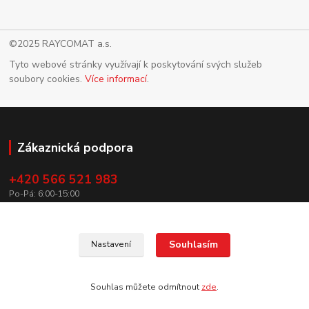
©2025 RAYCOMAT a.s.
Tyto webové stránky využívají k poskytování svých služeb
soubory cookies.
Více informací
.
Zákaznická podpora
+420 566 521 983
Po-Pá: 6:00-15:00
info@raycomat.cz
Souhlasím
Nastavení
Souhlas můžete odmítnout
zde
.
Vytvořeno na
Eshop-rychle.cz