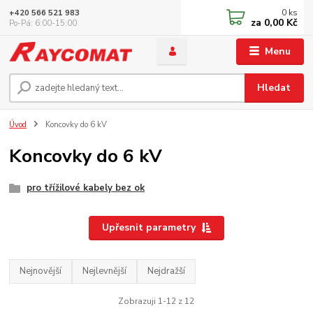
0
ks
+420 566 521 983
za
0,00 Kč
Po-Pá: 6:00-15:00
Menu
Hledat
Úvod
Koncovky do 6 kV
Koncovky do 6 kV
pro třížilové kabely bez ok
Upřesnit parametry
Nejnovější
Nejlevnější
Nejdražší
Zobrazuji 1-12 z 12