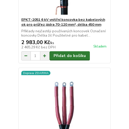
EPKT-2051 6 kV vnitřní koncovka bez kabelových
ok pro průřez jádra 70-120 mm², délka 450 mm
Příklady nejčastěji používaných koncovek Označení
koncovky Délka žil Použitelné pro kabel...
2 983,00 Kč
/
ks
Skladem
2 465,29 Kč
bez DPH
Přidat do košíku
Doprava ZDARMA