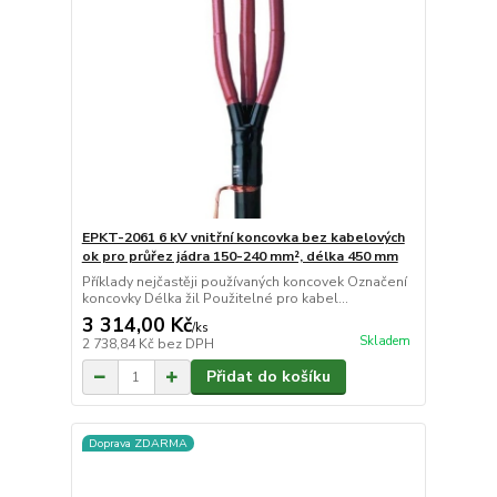
EPKT-2061 6 kV vnitřní koncovka bez kabelových
ok pro průřez jádra 150-240 mm², délka 450 mm
Příklady nejčastěji používaných koncovek Označení
koncovky Délka žil Použitelné pro kabel...
3 314,00 Kč
/
ks
Skladem
2 738,84 Kč
bez DPH
Přidat do košíku
Doprava ZDARMA