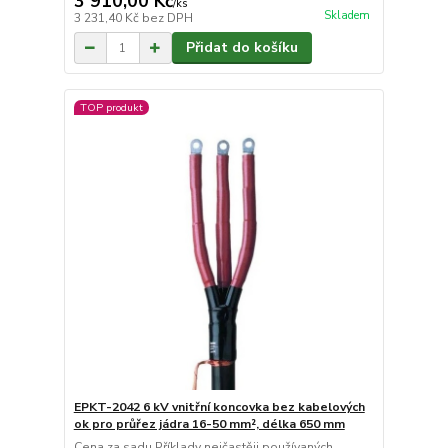
3 910,00 Kč
/
ks
Skladem
3 231,40 Kč
bez DPH
Přidat do košíku
TOP produkt
EPKT-2042 6 kV vnitřní koncovka bez kabelových
ok pro průřez jádra 16-50 mm², délka 650 mm
Cena za sadu Příklady nejčastěji používaných