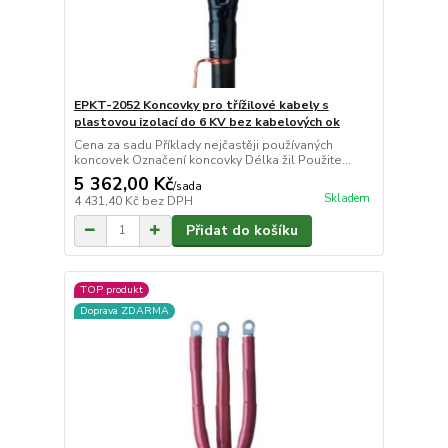
EPKT-2052 Koncovky pro třížilové kabely s
plastovou izolací do 6 KV bez kabelových ok
Cena za sadu Příklady nejčastěji používaných
koncovek Označení koncovky Délka žil Použite...
5 362,00 Kč
/
sada
Skladem
4 431,40 Kč
bez DPH
Přidat do košíku
TOP produkt
Doprava ZDARMA