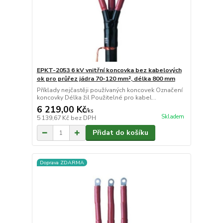
EPKT-2053 6 kV vnitřní koncovka bez kabelových
ok pro průřez jádra 70-120 mm², délka 800 mm
Příklady nejčastěji používaných koncovek Označení
koncovky Délka žil Použitelné pro kabel...
6 219,00 Kč
/
ks
Skladem
5 139,67 Kč
bez DPH
Přidat do košíku
Doprava ZDARMA