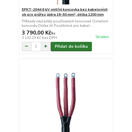
EPKT-2044 6 kV vnitřní koncovka bez kabelových
ok pro průřez jádra 16-50 mm², délka 1200 mm
Příklady nejčastěji používaných koncovek Označení
koncovky Délka žil Použitelné pro kabel...
3 790,00 Kč
/
ks
Skladem
3 132,23 Kč
bez DPH
Přidat do košíku