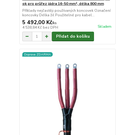
ok pro průřez jádra 16-50 mm², délka 800 mm
Příklady nejčastěji používaných koncovek Označení
koncovky Délka žil Použitelné pro kabel...
5 492,00 Kč
/
ks
Skladem
4 538,84 Kč
bez DPH
Přidat do košíku
Doprava ZDARMA