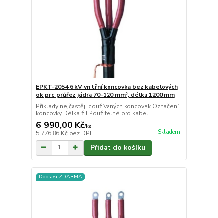
EPKT-2054 6 kV vnitřní koncovka bez kabelových
ok pro průřez jádra 70-120 mm², délka 1200 mm
Příklady nejčastěji používaných koncovek Označení
koncovky Délka žil Použitelné pro kabel...
6 990,00 Kč
/
ks
Skladem
5 776,86 Kč
bez DPH
Přidat do košíku
Doprava ZDARMA