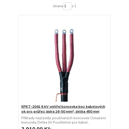
strana
z 1
EPKT-2041 6 kV vnitřní koncovka bez kabelových
ok pro průřez jádra 16-50 mm², délka 450 mm
Příklady nejčastěji používaných koncovek Označení
koncovky Délka žil Použitelné pro kabel...