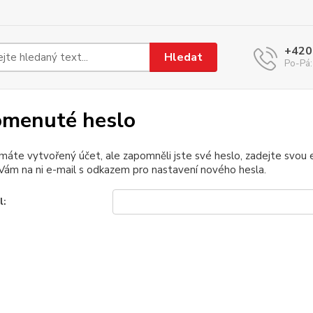
+420
Hledat
Po-Pá:
menuté heslo
 máte vytvořený účet, ale zapomněli jste své heslo, zadejte svou e-
ám na ni e-mail s odkazem pro nastavení nového hesla.
l: