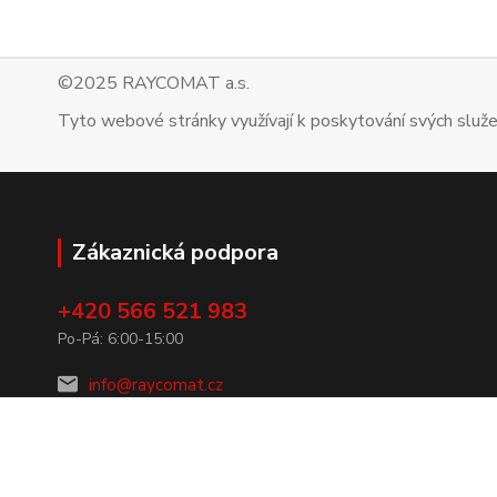
©2025 RAYCOMAT a.s.
Tyto webové stránky využívají k poskytování svých služ
Zákaznická podpora
+420 566 521 983
Po-Pá: 6:00-15:00
info@raycomat.cz