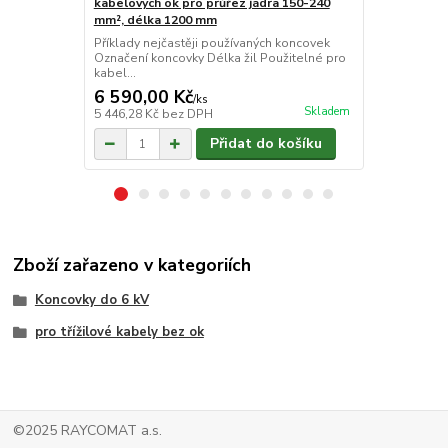
kabelových ok pro průřez jádra 150-240
kabelových 
mm², délka 1200 mm
délka 450 
Příklady nejčastěji používaných koncovek
Příklady nej
Označení koncovky Délka žil Použitelné pro
Označení kon
kabel...
kabel...
6 590,00 Kč
3 910,00
/
ks
Skladem
5 446,28 Kč
bez DPH
3 231,40 Kč
Přidat do košíku
Zboží zařazeno v kategoriích
Koncovky do 6 kV
pro třížilové kabely bez ok
©2025 RAYCOMAT a.s.