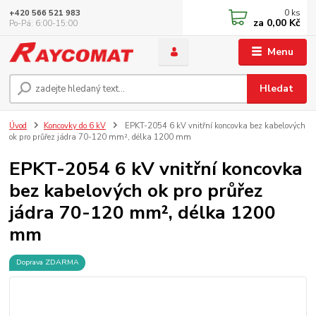
0
ks
+420 566 521 983
za
0,00 Kč
Po-Pá: 6:00-15:00
Menu
Hledat
Úvod
Koncovky do 6 kV
EPKT-2054 6 kV vnitřní koncovka bez kabelových
ok pro průřez jádra 70-120 mm², délka 1200 mm
EPKT-2054 6 kV vnitřní koncovka
bez kabelových ok pro průřez
jádra 70-120 mm², délka 1200
mm
Doprava ZDARMA