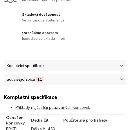
Individuální nabídky pro firmy
Skladová dostupnost
Velká zásoba sortimentu
Odesíláme obratem
Expedice ze skladu ihned
Kompletní specifikace
Související zboží
11
Kompletní specifikace
Příklady nejčastěji používaných koncovek
Označení
Délka žil
Použitelné pro kabely
koncovky
EPKT-
Délka žil 450