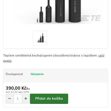
Teplem smrštitelná bezhalogenní silnostěnná trubice s lepidlem.
celý
popis
Dostupnost
Skladem
390,00 Kč
/
ks
322,31 Kč
bez DPH
Přidat do košíku