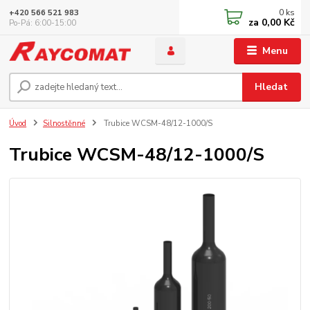
0
ks
+420 566 521 983
za
0,00 Kč
Po-Pá: 6:00-15:00
Menu
Hledat
Úvod
Silnostěnné
Trubice WCSM-48/12-1000/S
Trubice WCSM-48/12-1000/S