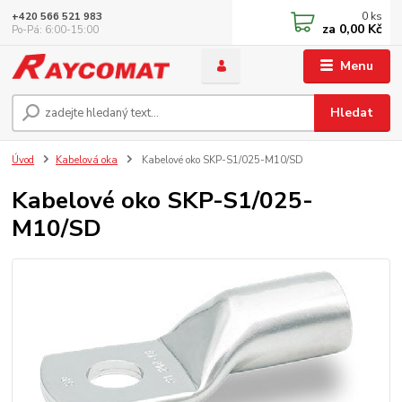
0
ks
+420 566 521 983
za
0,00 Kč
Po-Pá: 6:00-15:00
Menu
Hledat
Úvod
Kabelová oka
Kabelové oko SKP-S1/025-M10/SD
Kabelové oko SKP-S1/025-
M10/SD