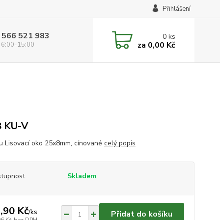
Přihlášení
 566 521 983
0
ks
za
0,00 Kč
 6:00-15:00
8 KU-V
u Lisovací oko 25x8mm, cínované
celý popis
tupnost
Skladem
,90 Kč
/
ks
Přidat do košíku
06 Kč
bez DPH