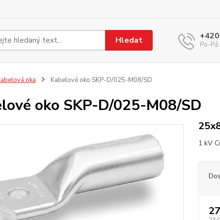
+420
Hledat
Po-Pá:
abelová oka
Kabelové oko SKP-D/025-M08/SD
lové oko SKP-D/025-M08/SD
25x
1 kV C
Dos
27
23,