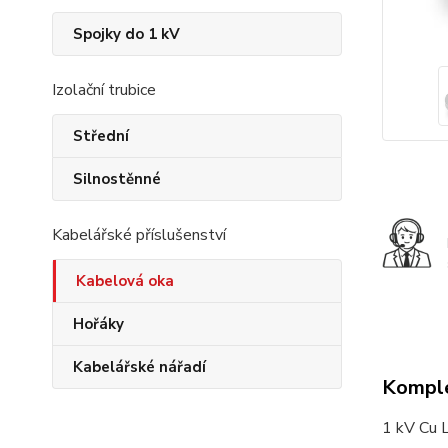
Spojky do 1 kV
Izolační trubice
Střední
Silnostěnné
Kabelářské příslušenství
Kabelová oka
Hořáky
Kabelářské nářadí
Komple
1 kV Cu 