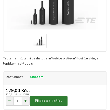
Teplem smrštitelná bezhalogenní trubice o střední tloušťce stěny s
lepidlem.
celý popis
Dostupnost
Skladem
129,00 Kč
/
ks
106,61 Kč
bez DPH
Přidat do košíku