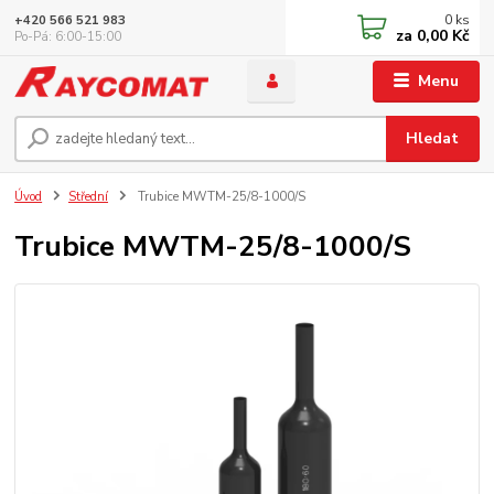
0
ks
+420 566 521 983
za
0,00 Kč
Po-Pá: 6:00-15:00
Menu
Hledat
Úvod
Střední
Trubice MWTM-25/8-1000/S
Trubice MWTM-25/8-1000/S