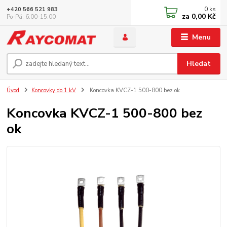
0
ks
+420 566 521 983
za
0,00 Kč
Po-Pá: 6:00-15:00
Menu
Hledat
Úvod
Koncovky do 1 kV
Koncovka KVCZ-1 500-800 bez ok
Koncovka KVCZ-1 500-800 bez
ok