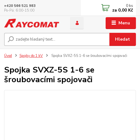
0
ks
+420 566 521 983
za
0,00 Kč
Po-Pá: 6:00-15:00
Menu
Hledat
Úvod
Spojky do 1 kV
Spojka SVXZ-5S 1-6 se šroubovacími spojovači
Spojka SVXZ-5S 1-6 se
šroubovacími spojovači