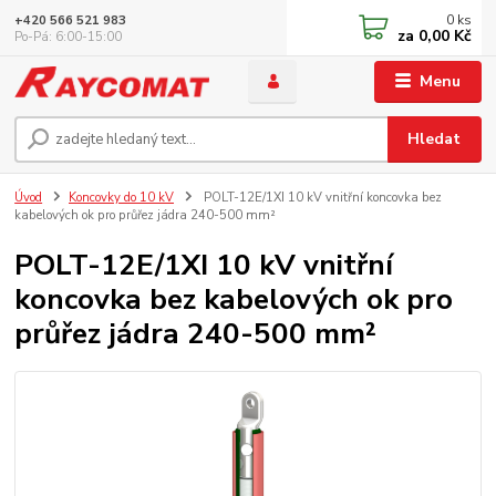
0
ks
+420 566 521 983
za
0,00 Kč
Po-Pá: 6:00-15:00
Menu
Hledat
Úvod
Koncovky do 10 kV
POLT-12E/1XI 10 kV vnitřní koncovka bez
kabelových ok pro průřez jádra 240-500 mm²
POLT-12E/1XI 10 kV vnitřní
koncovka bez kabelových ok pro
průřez jádra 240-500 mm²