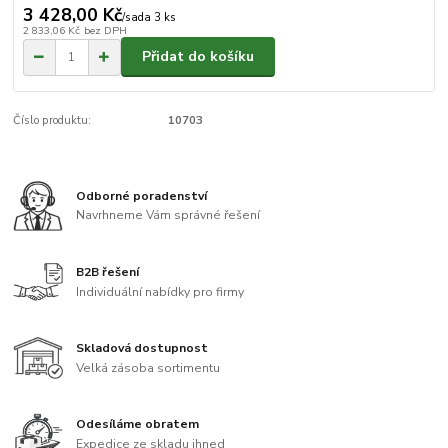
3 428,00 Kč
/
sada 3 ks
2 833,06 Kč
bez DPH
Přidat do košíku
Číslo produktu:
10703
Odborné poradenství
Navrhneme Vám správné řešení
B2B řešení
Individuální nabídky pro firmy
Skladová dostupnost
Velká zásoba sortimentu
Odesíláme obratem
Expedice ze skladu ihned