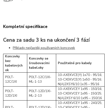
Kompletní specifikace
Cena za sadu 3 ks na ukončení 3 fází
Příklady nejčastěji používaných koncovek
Koncovky
Koncovky se
bez
šroubovacími
Použitelné pro kabely
kabelových
kabel.oky
ok
10-AXEKVCE(Y) 1x70 - 95/16;
POLT-
POLT-12C/1XI-
10-CXEKVCE(Y) 1x50 - 95/16;
12C/1XI
ML-1-13
N(A)2XSY6/10 1x35 – 95/16
10-AXEKVCEY 1x95 - 150/16;
POLT-
POLT-12D/1XI-
10-CXEKVCEY 1x95 - 150/25;
12D/1XI
ML-2-13
N(A)2XSY 6/10 1x95 – 150/16
10-AXEKVCEY 1x95 - 240/25;
POLT-
POLT-12D/1XI-
10-CXEKVCEY 1x95 -