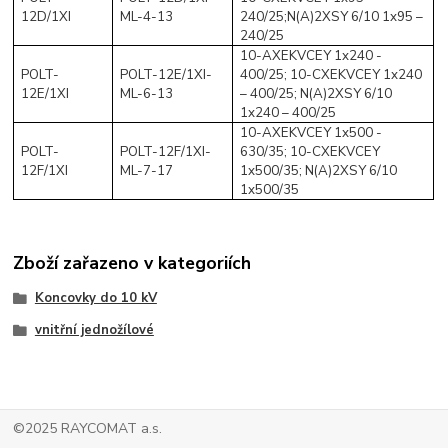
12D/1XI
ML-4-13
240/25;N(A)2XSY 6/10 1x95 –
240/25
10-AXEKVCEY 1x240 -
POLT-
POLT-12E/1XI-
400/25; 10-CXEKVCEY 1x240
12E/1XI
ML-6-13
– 400/25; N(A)2XSY 6/10
1x240 – 400/25
10-AXEKVCEY 1x500 -
POLT-
POLT-12F/1XI-
630/35; 10-CXEKVCEY
12F/1XI
ML-7-17
1x500/35; N(A)2XSY 6/10
1x500/35
Zboží zařazeno v kategoriích
Koncovky do 10 kV
vnitřní jednožílové
©2025 RAYCOMAT a.s.